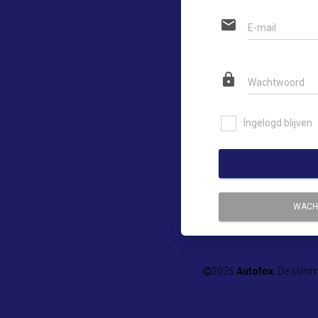
email
E-mail
lock
Wachtwoord
Ingelogd blijven
WACH
2026
Autofox
. De slimm